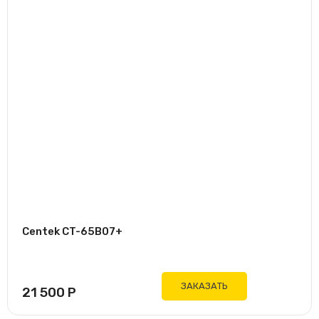
Инвертор
6
нет
Площадь
1
21 кв.м
1
27 кв.м
1
36 кв.м
1
56 кв.м
1
72 кв.м
1
80 кв.м
Centek CT-65B07+
Цвет
Белый
ЗАКАЗАТЬ
21 500
Р