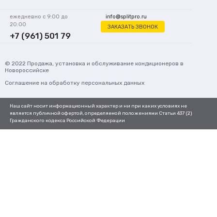
ежедневно с 9:00 до
info@splitpro.ru
20:00
ЗАКАЗАТЬ ЗВОНОК
+7 (961) 501 79
62
© 2022
Продажа, установка и обслуживание кондиционеров
в
Новороссийске
Соглашение на обработку персональных данных
Наш сайт носит информационный характер и ни при каких условиях не
является публичной офертой, определяемой положениями Статьи 437 (2)
Гражданского кодекса Российской Федерации