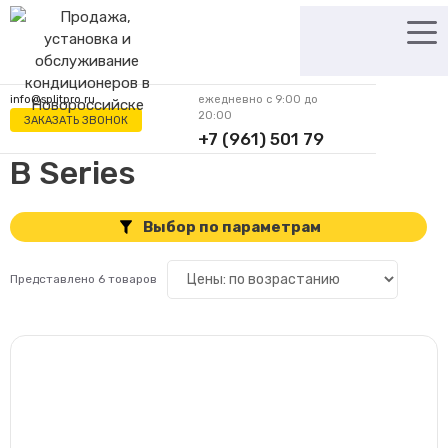
Перейти
к
содержимому
info@splitpro.ru
ежедневно с 9:00 до
20:00
ЗАКАЗАТЬ ЗВОНОК
+7 (961) 501 79
62
B Series
Выбор по параметрам
Представлено 6 товаров
Цена
Производитель
6
Centek