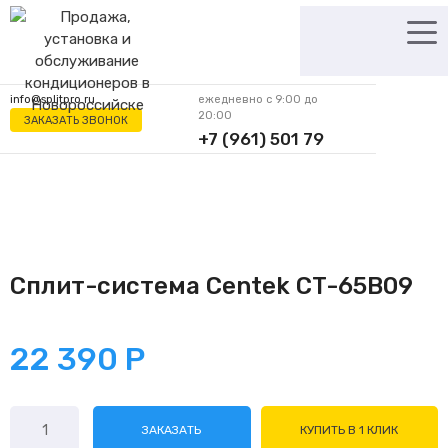
Перейти
к
содержимому
info@splitpro.ru
ежедневно с 9:00 до
20:00
ЗАКАЗАТЬ ЗВОНОК
+7 (961) 501 79
62
Сплит-система Centek CT-65B09
22 390
Р
Количество
ЗАКАЗАТЬ
КУПИТЬ В 1 КЛИК
товара