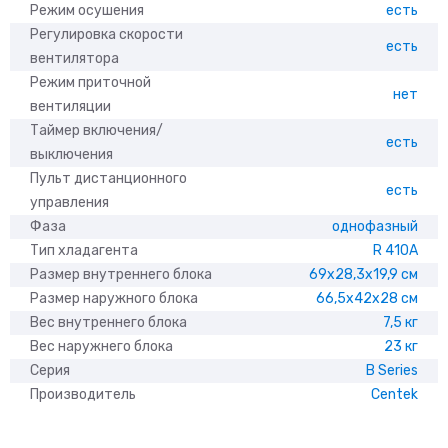
Режим осушения
есть
Регулировка скорости
есть
вентилятора
Режим приточной
нет
вентиляции
Таймер включения/
есть
выключения
Пульт дистанционного
есть
управления
Фаза
однофазный
Тип хладагента
R 410A
Размер внутреннего блока
69х28,3х19,9 см
Размер наружного блока
66,5x42x28 см
Вес внутреннего блока
7,5 кг
Вес наружнего блока
23 кг
Серия
B Series
Производитель
Centek