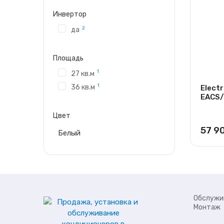
Инвертор
2
да
Площадь
1
27 кв.м
1
36 кв.м
Electr
EACS/
Цвет
57 9
Белый
Обслужи
Монтаж