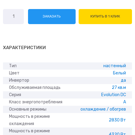
Количество
ЗАКАЗАТЬ
КУПИТЬ В 1 КЛИК
товара
Electrolux
Evolution
DC
EACS/I-
ХАРАКТЕРИСТИКИ
11HEV/N3
Тип
настенный
Цвет
Белый
Инвертор
да
Обслуживаемая площадь
27 кв.м
Серия
Evolution DC
Класс энергопотребления
A
Основные режимы
охлаждение / обогрев
Мощность в режиме
2830 Вт
охлаждения
Мощность в режиме
4320 Вт