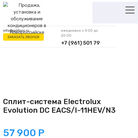
Перейти
к
содержимому
info@splitpro.ru
ежедневно с 9:00 до
20:00
ЗАКАЗАТЬ ЗВОНОК
+7 (961) 501 79
62
Сплит-система Electrolux
Evolution DC EACS/I-11HEV/N3
57 900
Р