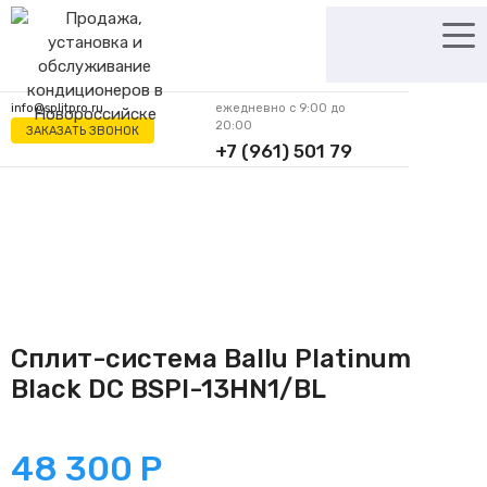
Перейти
к
содержимому
info@splitpro.ru
ежедневно с 9:00 до
20:00
ЗАКАЗАТЬ ЗВОНОК
+7 (961) 501 79
62
Сплит-система Ballu Platinum
Black DC BSPI-13HN1/BL
48 300
Р