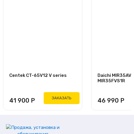
Centek CT-65V12 V series
Daichi MIR35AV
MIR35FVS1R
ЗАКАЗАТЬ
41 900
Р
46 990
Р