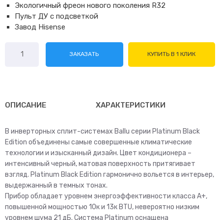
Экологичный фреон нового поколения R32
Пульт ДУ с подсветкой
Завод Hisense
Количество
ЗАКАЗАТЬ
КУПИТЬ В 1 КЛИК
товара
Ballu
Platinum
Black
DC
ОПИСАНИЕ
ХАРАКТЕРИСТИКИ
BSPI-
13HN1/BL
В инверторных сплит-системах Ballu серии Platinum Black
Edition объединены самые совершенные климатические
технологии и изысканный дизайн. Цвет кондиционера –
интенсивный черный, матовая поверхность притягивает
взгляд. Platinum Black Edition гармонично вольется в интерьер,
выдержанный в темных тонах.
Прибор обладает уровнем энергоэффективности класса A+,
повышенной мощностью 10к и 13к BTU, невероятно низким
уровнем шума 21 дБ. Система Platinum оснащена