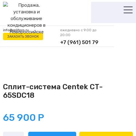
Перейти
к
содержимому
info@splitpro.ru
ежедневно с 9:00 до
20:00
ЗАКАЗАТЬ ЗВОНОК
+7 (961) 501 79
62
Сплит-система Centek CT-
65SDC18
65 900
Р
Количество