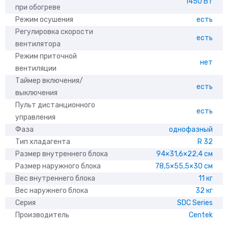
1450 Вт
при обогреве
Режим осушения
есть
Регулировка скорости
есть
вентилятора
Режим приточной
нет
вентиляции
Таймер включения/
есть
выключения
Пульт дистанционного
есть
управления
Фаза
однофазный
Тип хладагента
R 32
Размер внутреннего блока
94×31,6×22,4 см
Размер наружного блока
78,5×55,5×30 см
Вес внутреннего блока
11 кг
Вес наружнего блока
32 кг
Серия
SDC Series
Производитель
Centek