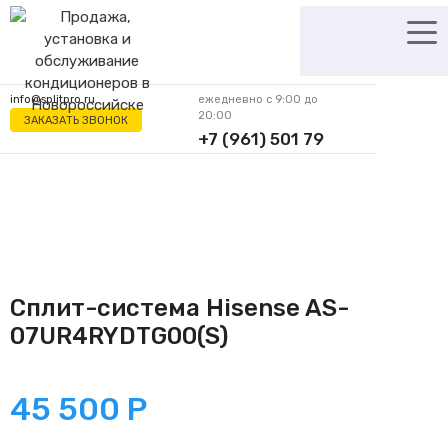
Перейти
к
содержимому
info@splitpro.ru
ежедневно с 9:00 до
20:00
ЗАКАЗАТЬ ЗВОНОК
+7 (961) 501 79
62
Сплит-система Hisense AS-
07UR4RYDTG00(S)
45 500
Р