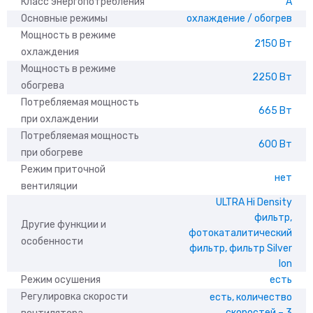
Класс энергопотребления
A
Основные режимы
охлаждение / обогрев
Мощность в режиме
2150 Вт
охлаждения
Мощность в режиме
2250 Вт
обогрева
Потребляемая мощность
665 Вт
при охлаждении
Потребляемая мощность
600 Вт
при обогреве
Режим приточной
нет
вентиляции
ULTRA Hi Density
фильтр,
Другие функции и
фотокаталитический
особенности
фильтр, фильтр Silver
Ion
Режим осушения
есть
Регулировка скорости
есть, количество
скоростей – 3