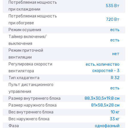
Потребляемая мощность
535 Вт
при охлаждении
Потребляемая мощность
720 Вт
при обогреве
Режим осушения
есть
Таймер включения/
есть
выключения
Режим приточной
нет
вентиляции
Регулировка скорости
есть, количество
скоростей – 3
вентилятора
Тип хладагента
R 32
Пульт дистанционного
есть
управления
Размер внутреннего блока
88,3×30,5×19,8 см
Размер наружного блока
81×58,5×28 см
Вес внутреннего блока
10 кг
Вес наружнего блока
33 кг
Фаза
однофазный