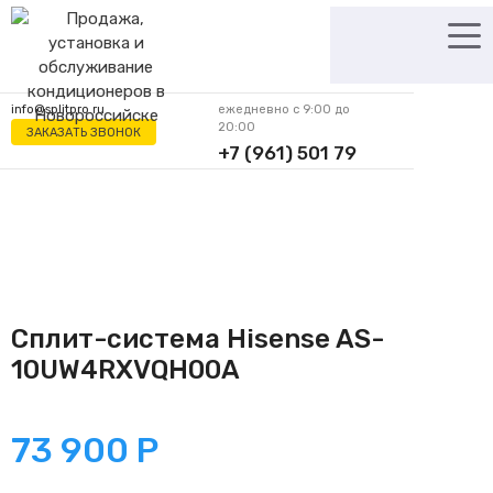
Перейти
к
содержимому
info@splitpro.ru
ежедневно с 9:00 до
20:00
ЗАКАЗАТЬ ЗВОНОК
+7 (961) 501 79
62
Сплит-система Hisense AS-
10UW4RXVQH00A
73 900
Р