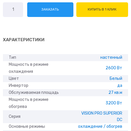
Количество
ЗАКАЗАТЬ
КУПИТЬ В 1 КЛИК
товара
Hisense
AS-
10UW4RXVQH00A
ХАРАКТЕРИСТИКИ
Тип
настенный
Мощность в режиме
2600 Вт
охлаждения
Цвет
Белый
Инвертор
да
Обслуживаемая площадь
27 кв.м
Мощность в режиме
3200 Вт
обогрева
VISION PRO SUPERIOR
Серия
DC
Основные режимы
охлаждение / обогрев