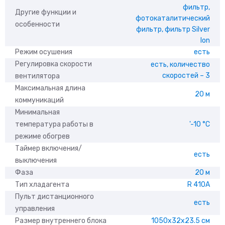
фильтр,
Другие функции и
фотокаталитический
особенности
фильтр, фильтр Silver
Ion
Режим осушения
есть
Регулировка скорости
есть, количество
скоростей – 3
вентилятора
Максимальная длина
20 м
коммуникаций
Минимальная
температура работы в
'-10 °С
режиме обогрев
Таймер включения/
есть
выключения
Фаза
20 м
Тип хладагента
R 410A
Пульт дистанционного
есть
управления
Размер внутреннего блока
1050x32x23.5 см