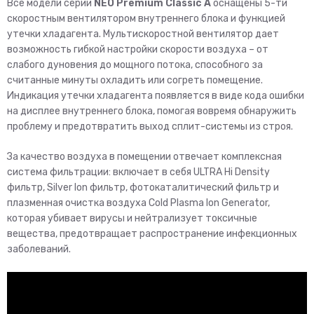
Все модели серии
NEO Premium Classic A
оснащены 5-ти
скоростным вентилятором внутреннего блока и функцией
утечки хладагента. Мультискоростной вентилятор дает
возможность гибкой настройки скорости воздуха – от
слабого дуновения до мощного потока, способного за
считанные минуты охладить или согреть помещение.
Индикация утечки хладагента появляется в виде кода ошибки
на дисплее внутреннего блока, помогая вовремя обнаружить
проблему и предотвратить выход сплит-системы из строя.
За качество воздуха в помещении отвечает комплексная
система фильтрации: включает в себя ULTRA Hi Density
фильтр, Silver Ion фильтр, фотокаталитический фильтр и
плазменная очистка воздуха Cold Plasma Ion Generator,
которая убивает вирусы и нейтрализует токсичные
вещества, предотвращает распространение инфекционных
заболеваний.