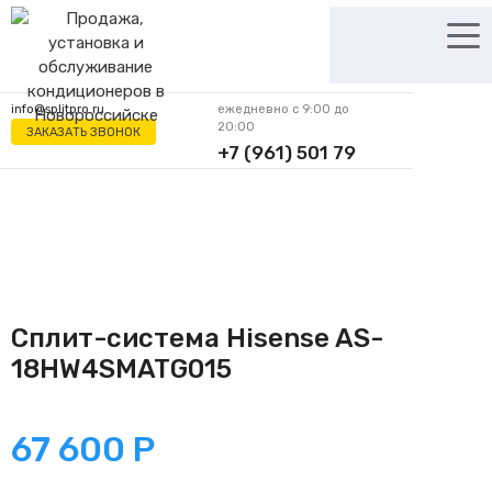
Перейти
к
содержимому
info@splitpro.ru
ежедневно с 9:00 до
20:00
ЗАКАЗАТЬ ЗВОНОК
+7 (961) 501 79
62
Сплит-система Hisense AS-
18HW4SMATG015
67 600
Р