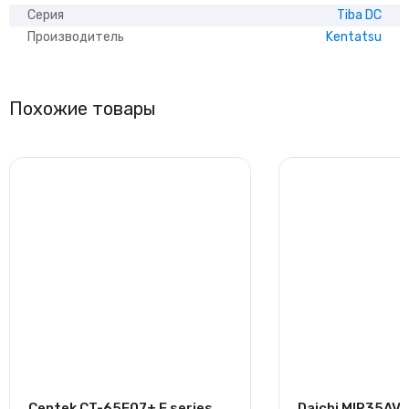
Серия
Tiba DC
Производитель
Kentatsu
Похожие товары
Centek CT-65E07+ E series
Daichi MIR35AV