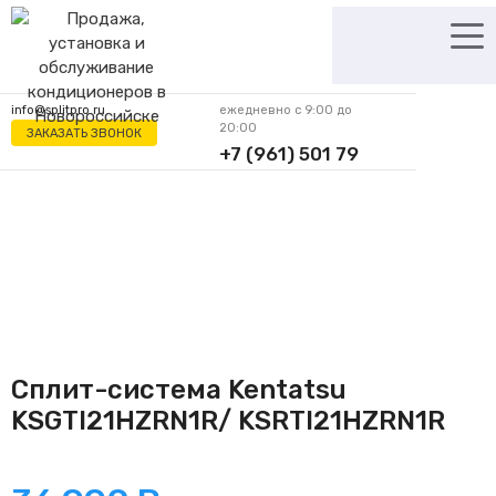
Перейти
к
содержимому
info@splitpro.ru
ежедневно с 9:00 до
20:00
ЗАКАЗАТЬ ЗВОНОК
+7 (961) 501 79
62
Сплит-система Kentatsu
KSGTI21HZRN1R/ KSRTI21HZRN1R