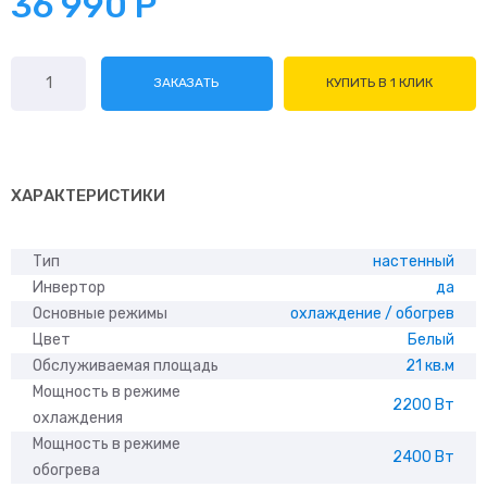
36 990
Р
Количество
ЗАКАЗАТЬ
КУПИТЬ В 1 КЛИК
товара
Kentatsu
KSGTI21HZRN1R/
KSRTI21HZRN1R
ХАРАКТЕРИСТИКИ
Тип
настенный
Инвертор
да
Основные режимы
охлаждение / обогрев
Цвет
Белый
Обслуживаемая площадь
21 кв.м
Мощность в режиме
2200 Вт
охлаждения
Мощность в режиме
2400 Вт
обогрева