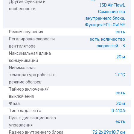
Другие функции и
(3D Air Flow),
особенности
Самоочистка
внутреннего блока,
Функция FOLLOW ME
Режим осушения
есть
Регулировка скорости
есть, количество
скоростей – 3
вентилятора
Максимальная длина
20 м
коммуникаций
Минимальная
температура работы в
'-7 °С
режиме обогрев
Таймер включения/
есть
выключения
Фаза
20 м
Тип хладагента
R 410A
Пульт дистанционного
есть
управления
Размер внутреннего блока
72,2x29x18,7 см