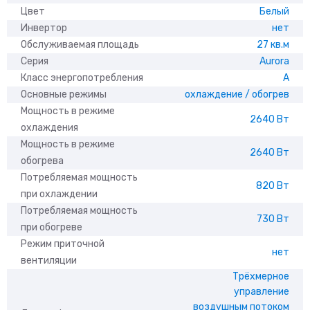
Цвет
Белый
Инвертор
нет
Обслуживаемая площадь
27 кв.м
Серия
Aurora
Класс энергопотребления
A
Основные режимы
охлаждение / обогрев
Мощность в режиме
2640 Вт
охлаждения
Мощность в режиме
2640 Вт
обогрева
Потребляемая мощность
820 Вт
при охлаждении
Потребляемая мощность
730 Вт
при обогреве
Режим приточной
нет
вентиляции
Трёхмерное
управление
воздушным потоком