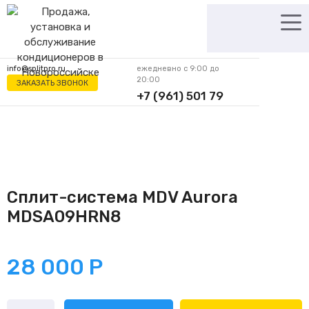
Перейти
к
содержимому
info@splitpro.ru
ежедневно с 9:00 до
20:00
ЗАКАЗАТЬ ЗВОНОК
+7 (961) 501 79
62
Сплит-система MDV Aurora
MDSA09HRN8
28 000
Р
Количество