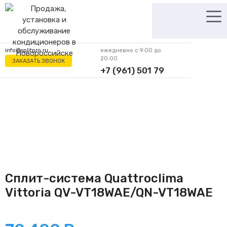
Перейти
к
содержимому
info@splitpro.ru
ежедневно с 9:00 до
20:00
ЗАКАЗАТЬ ЗВОНОК
+7 (961) 501 79
62
Сплит-система Quattroclima
Vittoria QV-VT18WAE/QN-VT18WAE