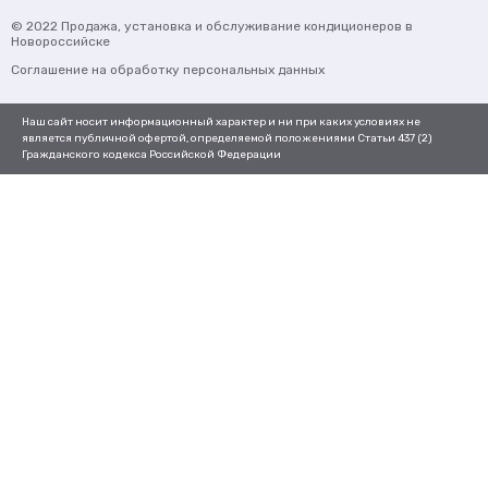
© 2022
Продажа, установка и обслуживание кондиционеров
в
Новороссийске
Соглашение на обработку персональных данных
Наш сайт носит информационный характер и ни при каких условиях не
является публичной офертой, определяемой положениями Статьи 437 (2)
Гражданского кодекса Российской Федерации