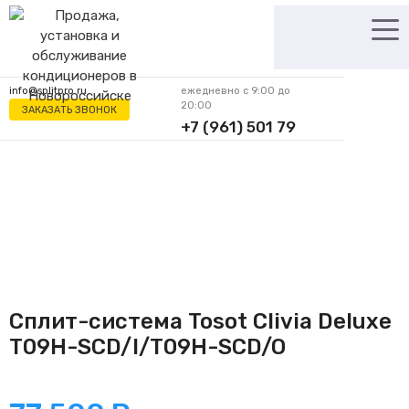
Перейти
к
содержимому
info@splitpro.ru
ежедневно с 9:00 до
20:00
ЗАКАЗАТЬ ЗВОНОК
+7 (961) 501 79
62
Сплит-система Tosot Clivia Deluxe
T09H-SCD/I/T09H-SCD/O