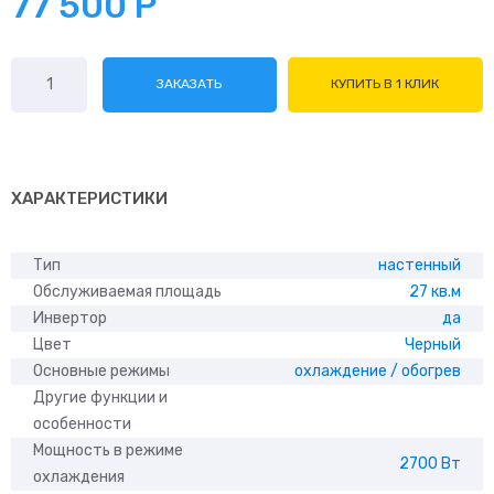
77 500
Р
Количество
ЗАКАЗАТЬ
КУПИТЬ В 1 КЛИК
товара
Tosot
Clivia
Deluxe
T09H-
ХАРАКТЕРИСТИКИ
SCD/I/T09H-
SCD/O
Тип
настенный
Обслуживаемая площадь
27 кв.м
Инвертор
да
Цвет
Черный
Основные режимы
охлаждение / обогрев
Другие функции и
особенности
Мощность в режиме
2700 Вт
охлаждения