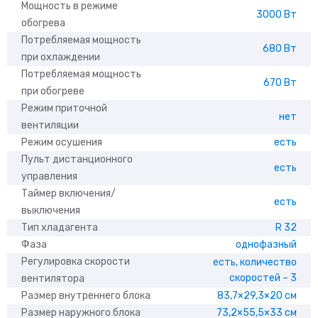
Мощность в режиме
3000 Вт
обогрева
Потребляемая мощность
680 Вт
при охлаждении
Потребляемая мощность
670 Вт
при обогреве
Режим приточной
нет
вентиляции
Режим осушения
есть
Пульт дистанционного
есть
управления
Таймер включения/
есть
выключения
Тип хладагента
R 32
Фаза
однофазный
Регулировка скорости
есть, количество
скоростей – 3
вентилятора
Размер внутреннего блока
83,7×29,3×20 см
Размер наружного блока
73,2×55,5×33 см